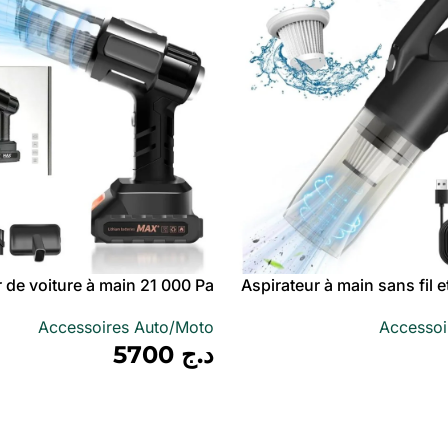
 de voiture à main 21 000 Pa
Aspirateur à main sans fil 
il avec batterie rechargeable
pour voiture avec f
Accessoires Auto/Moto
Accessoi
د.ج
5700
أضف إلى سلة