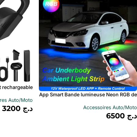
et rechargeable
orte aspiration
App Smart Bande lumineuse Neon RGB de
res Auto/Moto
chassis avec capteur de son Underglow
د.ج
3200
Accessoires Auto/Moto
pour voiture 12V
د.ج
6500
أضف إلى سلة
أضف إلى سلة