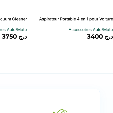
أضف إلى سلة
أضف إلى سلة
 Vacuum Cleaner
Aspirateur Portable 4 en 1 pour Voiture
ome 12V 120 W
avec Gonfleur de Pneu Numérique –
res Auto/Moto
Accessoires Auto/Moto
مكنسة كهربائية وجهاز نفخ العجلات
د.ج
3400
د.ج
3750
أضف إلى سلة
أضف إلى سلة