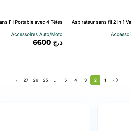
أضف إلى سلة
ans Fil Portable avec 4 Têtes
Aspirateur sans fil 2 In 1
For Car & H
Accessoires 9000Pa
Accessoires Auto/Moto
Accessoi
محمولة
د.ج
6600
أضف إلى سلة
→
27
26
25
…
5
4
3
2
1
←