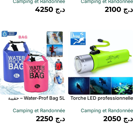
Camping et Randonnée
Camping et Randonnée
مصباح طورش عالي السطوع
د.ج
2100
د.ج
4250
أضف إلى سلة
أضف إلى سلة
Torche LED professionnelle
Water-Prof Bag 5L – حقيبة
étanche pour plongée sous-
مقاوم للماء 5 لتر
Camping et Randonnée
Camping et Randonnée
marine
د.ج
2050
د.ج
2250
أضف إلى سلة
أضف إلى سلة