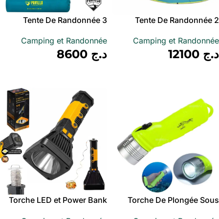
Tente De Randonnée 3
Tente De Randonnée 2
Personnes Bestway 68085
Personnes 235 x 145 x 100
Camping et Randonnée
Camping et Randonnée
cm Pavillo Bestway 68086
د.ج
12100
د.ج
8600
أضف إلى سلة
أضف إلى سلة
Torche LED et Power Bank
Torche De Plongée Sous
avec Guirlande RGB 10m –
Marine étanche