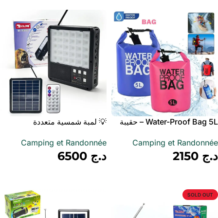
Water-Proof Bag 5L – حقيبة
💡 لمبة شمسية متعددة
مقاوم للماء 5 لتر
الاستعمالات RX-1066BT – ضو +
Camping et Randonnée
Camping et Randonnée
راديو FM + بلوتوث + USB +
د.ج
2150
د.ج
6500
باوربانك
أضف إلى سلة
أضف إلى سلة
SOLD OUT