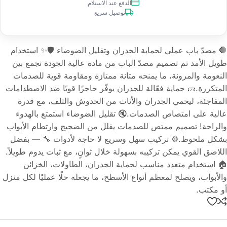
الدفع عند الاستلام
توصيل سريع
🛑 مصدّ باب عملي لحماية الجدران وتقليل الضوضاء 🛡️✨ استخدام
طويل الأمد تم تصميم مصدّ الباب من مادة عالية الجودة تجمع بين
النعومة والمرونة، ما يمنحه متانة ممتازة ومقاومة قوية للصدمات
المتكررة.🧱 حماية فعّالة للجدران يوفّر حاجزًا قويًا ضد الاصطدامات
المفاجئة، ليحمي الجدران والأثاث من الخدوش والتلف، مع قدرة
عالية على امتصاص الصدمات.🔇 تقليل الضوضاء استمتع بالهدوء
والراحة! تصميم ممتص للصدمات يقلل من الضجيج وارتطام الأبواب
بشكل ملحوظ.⚙️ تركيب سهل وسريع لا حاجة لأدوات 🔧 — بفضل
اللاصق القوي يمكن تركيبه بسهولة خلال ثوانٍ، مع ثبات يدوم طويلاً.
🏠 استخدام متعدد مناسب لحماية الجدران، الطاولات، الخزائن
والأبواب، ويصلح لمعظم أنواع الأسطح، ما يجعله حلًا عمليًا لكل منزل
أو مكتب.