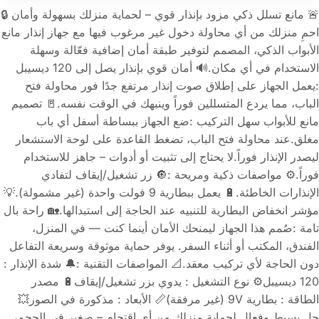
🚨 مانع تسلل ذكي مزود بإنذار قوي – لحماية منزلك بسهولة وأمان 🔒
احمِ منزلك من أي محاولة دخول غير مرغوب فيها مع جهاز إنذار مانع
الأبواب الذكي، المصمم لتوفير طبقة أمان إضافية فعّالة وسهلة
الاستخدام في أي مكان.🔊 أمان قوي بإنذار يصل إلى 120 ديسيبل
:يعمل الجهاز على إطلاق صوت إنذار مرتفع جدًا فور محاولة فتح
الباب، مما يردع المتسللين فوراً وينبهك في الوقت نفسه.🚪 تصميم
مانع للأبواب سهل التركيب :ضع الجهاز ببساطة أسفل أي باب
مغلق.عند محاولة فتح الباب، تضغط القاعدة على لوحة الاستشعار
ليصدر الإنذار فوراً.لا يحتاج إلى تثبيت أو أدوات – جاهز للاستخدام
فوراً.⚙️ مواصفات ذكية ومريحة :🔘 زر تشغيل/إيقاف لتفادي
الإنذارات الخاطئة.🔋 يعمل ببطارية 9 فولت واحدة (غير مشمولة).💡
مؤشر انخفاض البطارية للتنبيه عند الحاجة إلى استبدالها.🏡 راحة بال
تامة :صُمم هذا الجهاز ليمنحك الأمان أينما كنت — في المنزل،
الفندق، المكتب أو أثناء السفر. يوفر حماية موثوقة وسريعة التفاعل
دون الحاجة لأي تركيب معقد.📐 المواصفات التقنية :🔔 شدة الإنذار :
120 ديسيبل⚙️ نوع التشغيل : يدوي بزر تشغيل/إيقاف🔋 مصدر
الطاقة : بطارية 9V (غير مرفقة)📏 الأبعاد : مذكورة في الصور💥
حل بسيط وفعال لحماية منزلك من أي اقتحام – صغير في الحجم،