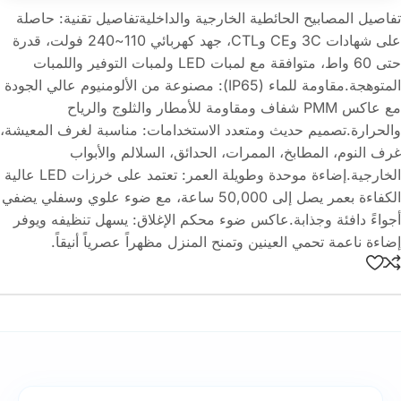
تفاصيل المصابيح الحائطية الخارجية والداخليةتفاصيل تقنية: حاصلة
على شهادات 3C وCE وCTL، جهد كهربائي 110~240 فولت، قدرة
حتى 60 واط، متوافقة مع لمبات LED ولمبات التوفير واللمبات
المتوهجة.مقاومة للماء (IP65): مصنوعة من الألومنيوم عالي الجودة
مع عاكس PMM شفاف ومقاومة للأمطار والثلوج والرياح
والحرارة.تصميم حديث ومتعدد الاستخدامات: مناسبة لغرف المعيشة،
غرف النوم، المطابخ، الممرات، الحدائق، السلالم والأبواب
الخارجية.إضاءة موحدة وطويلة العمر: تعتمد على خرزات LED عالية
الكفاءة بعمر يصل إلى 50,000 ساعة، مع ضوء علوي وسفلي يضفي
أجواءً دافئة وجذابة.عاكس ضوء محكم الإغلاق: يسهل تنظيفه ويوفر
إضاءة ناعمة تحمي العينين وتمنح المنزل مظهراً عصرياً أنيقاً.