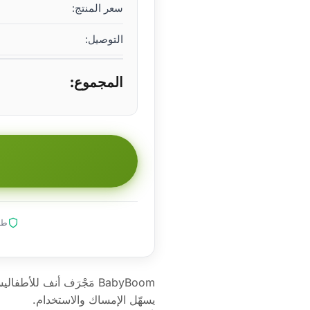
سعر المنتج:
التوصيل:
المجموع:
طلب
BabyBoom مَجْرَف أنف لل
يسهّل الإمساك والاستخدام.