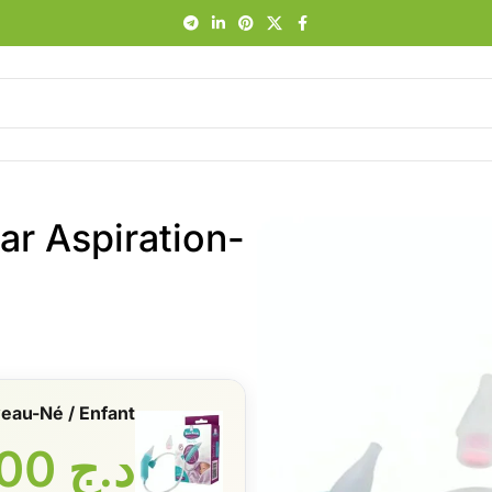
r Aspiration-
eau-Né / Enfant
د.ج
1600