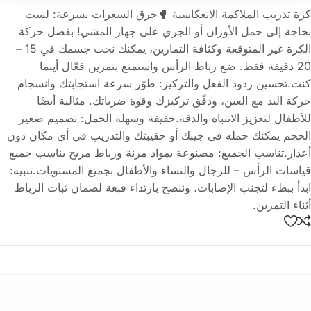
كرة تدريب الملاكمة الانعكاسية 🥊حرق السعرات بسرعة: لست
بحاجة إلى حمل الأوزان أو الجري على جهاز المشي! بفضل حركة
الكرة غير المتوقعة وكثافة التمارين، يمكنك نحت جسمك في 15 –
20 دقيقة فقط. ضع رباط الرأس واستمتع بتمرين فعّال أينما
كنت.تحسين ردود الفعل والتركيز: طوّر سرعة استجابتك وانسجام
حركة اليد مع العين، ودقّق تركيزك وقوة ضرباتك. مثالية أيضًا
للأطفال لتعزيز الانتباه والدقة.خفيفة وسهلة الحمل: تصميم صغير
الحجم يمكنك حمله في جيبك أو حقيبتك والتدريب في أي مكان دون
أعذار.تناسب الجميع: مصنوعة بمواد مرنة ورباط مريح يناسب جميع
قياسات الرأس – للرجال والنساء والأطفال بجميع المستويات.تنبيه:
ابدأ ببطء لتجنب الإصابات، وننصح بارتداء قبعة لضمان ثبات الرباط
أثناء التمرين.