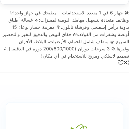
🛠️ جهاز 6 في 1 متعدد الاستخدامات – مطبخك في جهاز واحد!✨
وظائف متعددة لتسهيل مهامك اليوميةالمميزات:🧼 غسالة أطباق
يدوية برأس إسفنجي وفرشاة نايلون.🥦 مفرمة خضار بوعاء 15
أونصة وشفرات من الفولاذ.🍰 خفاق للبيض والدقيق للخبز والتحضير
السريع.🧽 منظف شامل للحمام، الأرضيات، البلاط، الأفران
وغيرها.⚙️ 3 سرعات دوران (200/600/1000 دورة في الدقيقة).💡
تصميم لاسلكي ومريح للاستخدام في أي مكان!