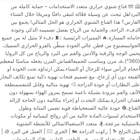
🥶 🧤 قناع شتوي حراري متعدد الاستخدامات – حماية كاملة من
البرد!هل تبحث عن وسيلة فعّالة لتبقى دافئًا ومريحًا خلال الشتاء
القارس؟ هذا القناع الشتوي الحراري هو الحل المثالي! يجمع بين
الدفء، الراحة، والحماية من الرياح بفضل تصميمه الذكي وجودة
خاماته الممتازة.🔥 المميزات الرئيسية :🧵 دفء لا مثيل له من جميع
الجوانبمصنوع من قطن عالي الجودة مبطّن بالفرو الحراري السميك،
يحمي الوجه والرقبة والأذنين والفم من البرد والرياح من كل الزوايا
(360°).🧢 مرن ومناسب للجميعالقماش المرن يجعله مناسبًا لمعظم
أحجام الرأس سواء للرجال أو النساء.يمكن ارتداؤه تحت الخوذة أو
القبعة دون أي إزعاج، مع تصميم فتحات تهوية ذكية تمنع تكاثف البخار
على النظارات أو خوذة الدراجة.💨 تهوية مثالية وقابل للتنفسمنطقة
الأنف والفم مزودة بشبكة ناعمة تسمح بمرور الهواء بسهولة دون
فقدان الحرارة.يمكنك التحدث أو إجراء مكالمة دون الحاجة لإزالة
القناع.🧶 جودة عالية الصنعخياطة قوية تضمن المتانة وطول
الاستخدام لسنوات.المادة خالية من أي روائح كيميائية أو مكونات
بلاستيكية مزعجة.🏂 متعدد الاستعمالاتمثالي للأنشطة الشتوية
مثل:التزلج ⛷️ | ركوب الدراجة 🏍️ | الجري 🏃‍♂️ | العمل في البرد 🧊 |
أو حتى الاستخدام اليومي في الطقس القارس ❄️📏 المواصفات