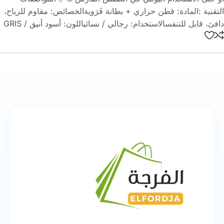
التقنية :المادة: قطن حراري + بطانة فَرَويةالخصائص: مقاوم للرياح،
دافئ، قابل للتنفسالاستخدام: رجالي / نسائياللون: أسود أنيق / GRIS