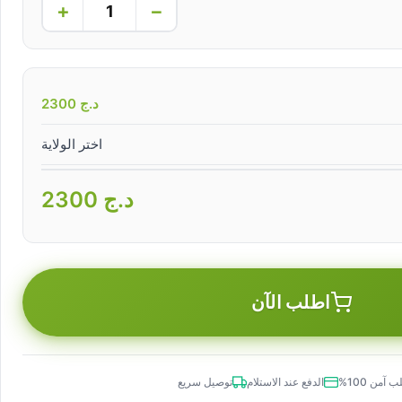
+
−
د.ج
2300
اختر الولاية
د.ج
2300
اطلب الآن
 آمن 100%
الدفع عند الاستلام
توصيل سريع