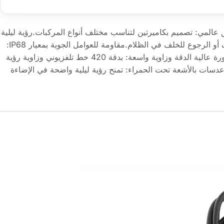
عالمي: تصميم بكاميرتين لتناسب مختلف أنواع المركبات.رؤية ليلية
محسّنة: توفر أماناً أكبر عند التوقف أو الرجوع للخلف في الظلام.مقاومة للعوامل الجوية بمعيار IP68:
ضد الماء والغبار لضمان المتانة.صورة عالية الدقة وزاوية واسعة: بدقة 420 خط تلفزيوني وزاوية رؤية
.عدسات بالأشعة تحت الحمراء: تمنح رؤية ليلية واضحة في الإضاءة