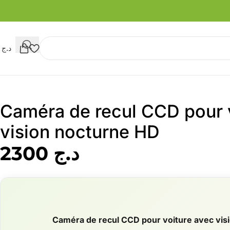
د.ج
0
Caméra de recul CCD pour 
vision nocturne HD
د.ج
2300
Caméra de recul CCD pour voiture avec vis