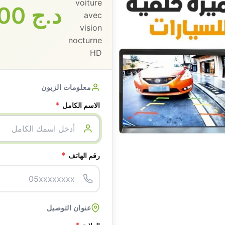
د.ج
2300
معلومات الزبون
*
الاسم الكامل
*
رقم الهاتف
عنوان التوصيل