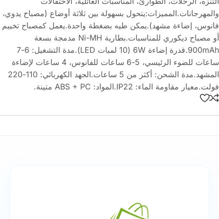
التنزه، الرحلات، الطوارئ، المناسبات العائلية، الاحتفالات
والمهرجانات.المميزات:يتحول بسهولة بين ثلاثة أوضاع (مصباح يدوي،
فانوس، إضاءة مشهد).يمكن طيه بضغطة واحدة.يعمل كمصباح تخييم
أو مصباح ديكوري للمناسبات.بطارية Ni-MH مدمجة بسعة
900mAh.قدرة إضاءة 6W (10 لمبات LED).مدة التشغيل: 6-7
ساعات للضوء الرئيسي، 5-6 ساعات للفانوس، 4 ساعات لإضاءة
المشهد.مدة الشحن: أكثر من 5 ساعات.الجهد الكهربائي: 110-220
فولت.معيار مقاومة الماء: IP22.المواد: ABS + PC متينة.