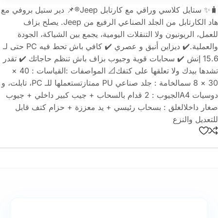
🧳✨ ستايل كلاسي وراقي مع كارتابل Jeep®📌 دير ستيل بروفي مع
هاد الكارتابل من الجلد الصناعي الرفيع من Jeep. يصلح بزاف
للعمل، الريونيون ولا التنقلات اليومية، يجمع بين الشياكة، الجودة
والعملية.✔️ ديزاين أنيق و عصري ✔️ كافي باش تحط فيه PC حتى لـ
15.6 إنش ✔️ سحابات قوية وجيوب بزاف باش تنظم حاجاتك ✔️ تقدر
تشدها بيدك ولا تعلقها على كتفك📐 المواصفات :القياسات : 40 ×
30 × 8 سمالخامة : جلد صناعي PU ممتازتستعملها للـ PC، تابلت، و
دوسيات A4الجيوب : 2 قدام بالسحاب + جيب كبير داخلي + جيوب
صغار داخلالغلق : بسحاب رئيسي + يد معززة + حزام كتف قابل
للتعديل والنزع