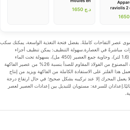
moules en
Appare
silicone pour
raviolis 2 
د.ج
1650
friteuse à air
mou
1
chaud – طقم
empana
قوالب الطبخ في
avec outil
الفرن من سيليكون
pression pou
عالي الجودة
pâte – أداة تحضير
ة المملحات
وى عصر التفاحات كاملةً. بفضل فتحة التغذية الواسعة، يمكنك سكب
ات مباشرةً في العصارة.سهولة التنظيف: يمكن تنظيف أجزاء
العصارة القابلة للفك، وحاوية اللب (1.6 لتر)، وحاوية جمع العصير (450 مل)، بسهولة تحت الماء
الجاري.يحتفظ فلتر الشبكة الدقيقة المصنوع من الفولاذ المقاوم للصدأ بنسبة 26% من عصير الفاكهة
يعمل هذا الفلتر على الاستفادة الكاملة من الفاكهة ويزيد من إنتاج
ا يعمل المحرك إلا عند تركيبه بشكل صحيح؛ في حال ارتفاع درجة
ئيًا.إعدادان للسرعة: مستويان للتبديل بين إعدادات العصير لعصر
ة.