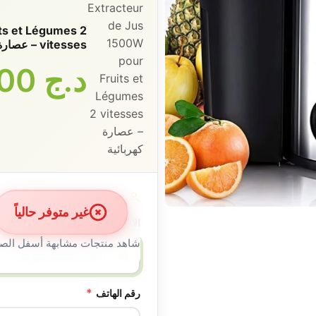
ts et Légumes 2
vitesses – عصارة كهربائية
د.ج
7600
معلومات الزبون
غير متوفر حالياً
*
الاسم الكامل
شاهد منتجات مشابهة أسفل الص
*
رقم الهاتف