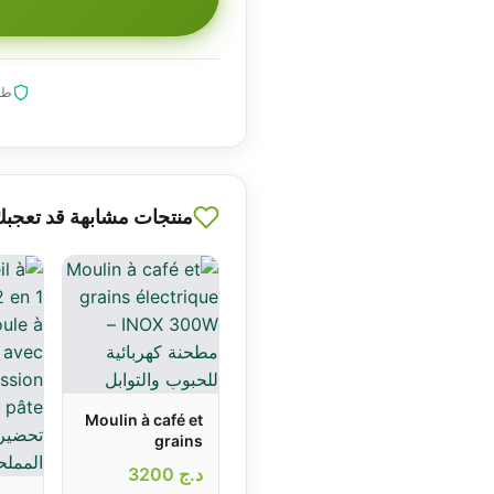
طلب
منتجات مشابهة قد تعجب
Moulin à café et
grains
électrique INOX
د.ج
3200
300W – مطحنة