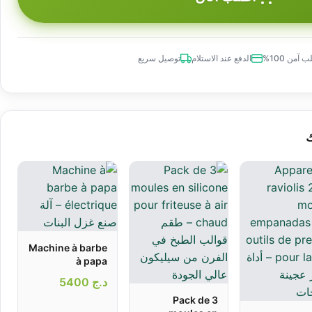
 آمن 100%
الدفع عند الاستلام
توصيل سريع
ك
Machine à barbe
à papa
électrique – آلة
د.ج
5400
صنع غزل البنات
Pack de 3