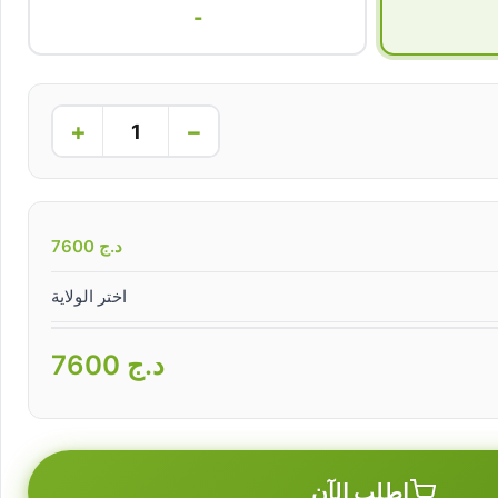
-
+
−
د.ج
7600
اختر الولاية
د.ج
7600
اطلب الآن