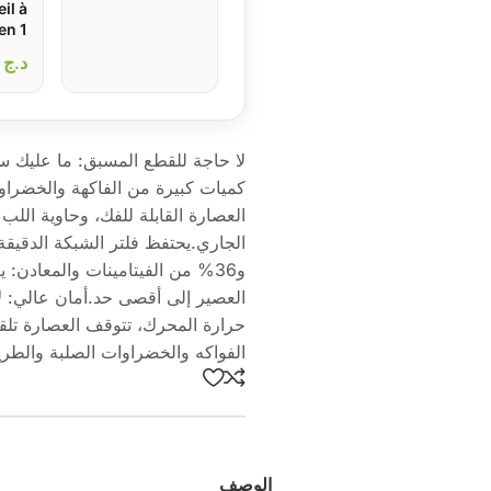
il à
كهربائية للحبوب
en 1
والتوابل
le à
د.ج
650
das
s de
r la
عجين
لا حاجة للقطع المسبق: ما عليك س
كميات كبيرة من الفاكهة والخضراو
و36% من الفيتامينات والمعادن: 
العصير إلى أقصى حد.أمان عالي: ل
حرارة المحرك، تتوقف العصارة تلقا
الفواكه والخضراوات الصلبة والطري
الوصف