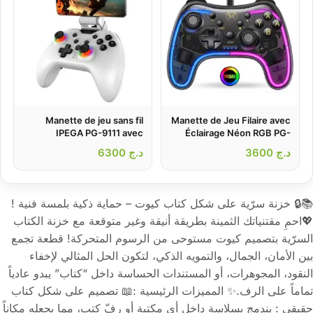
Manette de jeu sans fil
Manette de Jeu Filaire avec
IPEGA PG-9111 avec
Éclairage Néon RGB PG-
boutons silencieux double
002W
د.ج
3600
د.ج
6300
moteur de vibration – يد
تحكم لاسلكية
📚🔒 خزنة سرّية على شكل كتاب كيوت – حماية ذكية بلمسة فنية !
💖احمِ مقتنياتك الثمينة بطريقة أنيقة وغير متوقعة مع خزنة الكتاب
السرّية بتصميم كيوت مستوحى من الرسوم المتحركة! قطعة تجمع
بين الأمان، الجمال، والتمويه الذكي، لتكون الحل المثالي لإخفاء
النقود، المجوهرات، أو المستندات الحساسة داخل “كتاب” يبدو عادياً
تماماً على الرف.✨ المميزات الرئيسية :📖 تصميم على شكل كتاب
حقيقي : يندمج بسلاسة داخل أي مكتبة أو رفّ كتب، مما يجعله مكاناً