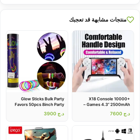
منتجات مشابهة قد تعجبك
Glow Sticks Bulk Party
X18 Console 10000+
Favors 50pcs 8inch Party
Games 4.3” 2500mAh –
جهاز ألعاب الفيديو المحمول أكثر
Time – أساور مضيئة للحفلات
د.ج
7600
د.ج
3900
من 10000 لعبة كلاسيكية