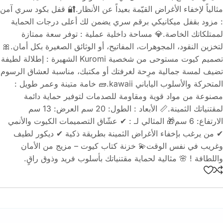
مثالياً لإخفاء الأغراض القيّمة بعيداً عن الأنظار.🔐 قفل بكود سري آمن
: مزود بقفل ميكانيكي برقم سري يضمن لك أعلى درجات الحماية
لممتلكاتك الخاصة.💎 مساحة داخلية عملية : توفر سعة ممتازة
لتخزين النقود، المجوهرات، المفاتيح، أو الوثائق الصغيرة بكل أمان.🎀
تصميم كيوت مستوحى من شخصية Kuromi الشهيرة : إطلالة لطيفة
تضيف لمسة جمالية مرِحة لغرفتك أو مكتبك، مناسبة لعشاق الرسوم
المتحركة والأسلوب الياباني kawaii.🧱 خامة متينة وعمر طويل :
مصنوعة من مواد قوية ومقاومة للصدمات لتوفير حماية دائمة
لمقتنياتك الثمينة.📏 الأبعاد : الطول: 20 سم العرض: 13 سم
الارتفاع: 6 سم🎁 المثالي لـ : ✔ عشّاق التصميمات الكيوت والأنمي
✔ من يرغب بإخفاء الأغراض الثمينة بطريقة ذكية ✔ ديكور لطيف
وغريب في نفس الوقت💫 خزنة كتاب كيوت – مزيج من الأمان
واللطافة ! 🌸 مثالية لحماية مقتنياتك بأسلوب فريد وذوق راقٍ.