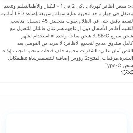
✂️ مقص أظافر كهربائي ذكي 2 في 1 – للكبار والأطفالتقليم وتنعيم
وصقل في جهاز واحد لتجربة عناية سهلة وسريعة.إضاءة LED أمامية
لتقليم دقيق حتى في الظلام.صوت منخفض 45 ديسبل: مناسب
لتقليم أظافر الأطفال دون إزعاجهم.سرعتان قابلتان للتعديل مع
شحن سريع USB-C: شحن ساعة واحدة = استخدام لشهر
كامل.صندوق مدمج لتجميع الأظافر: لا مزيد من الفوضى بعد
القص.أمان عالي: الشفرات محمية خلف فتحات منحنية لتجنب إيذاء
البشرة.مرفقات المنتج:2 رؤوس إضافية للتنعيمفرشاة تنظيفكابل
شحن Type-C