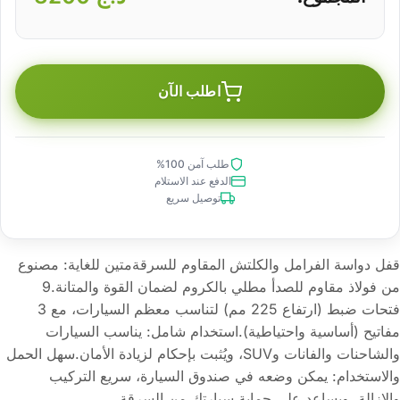
اطلب الآن
طلب آمن 100%
الدفع عند الاستلام
توصيل سريع
قفل دواسة الفرامل والكلتش المقاوم للسرقةمتين للغاية: مصنوع
من فولاذ مقاوم للصدأ مطلي بالكروم لضمان القوة والمتانة.9
فتحات ضبط (ارتفاع 225 مم) لتناسب معظم السيارات، مع 3
مفاتيح (أساسية واحتياطية).استخدام شامل: يناسب السيارات
والشاحنات والفانات وSUV، ويُثبت بإحكام لزيادة الأمان.سهل الحمل
والاستخدام: يمكن وضعه في صندوق السيارة، سريع التركيب
والإزالة، ويساعد على حماية سيارتك من السرقة.