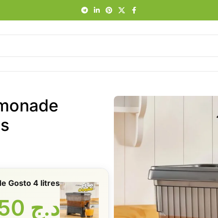
Limonade
res
monade Gosto 4 litres
د.ج
1550