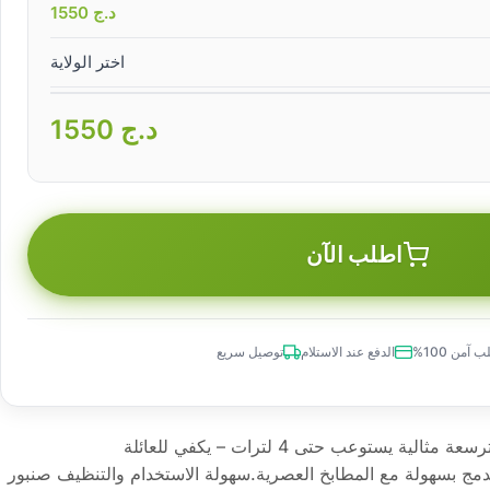
د.ج
1550
اختر الولاية
د.ج
1550
اطلب الآن
 آمن 100%
الدفع عند الاستلام
توصيل سريع
💧 خزان مشروبات أنيق بسعة 4 لترسعة مثالية يستوعب حتى 4 لترات – يكفي للعائلة
دمج بسهولة مع المطابخ العصرية.سهولة الاستخدام والتنظيف صنبور