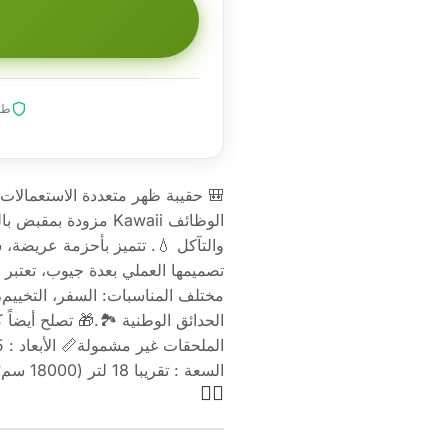
طلب
الوظائف Kawaii مزود
والتآكل 💧. تتميز بأحزمة عريضة، س
تصميمها العملي بعدة جيوب، تعتبر ا
مختلف المناسبات: السفر، التخييم، 
الحدائق الوطنية 🏞️.🎁 تصلح أيضاً 
السعة : تقريبا 18 لتر (18000 سم³)