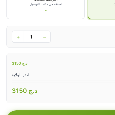
ك
استلام من مكتب التوصيل
-
+
−
د.ج
3150
اختر الولاية
د.ج
3150