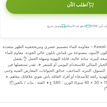
اطلب الآن
 آمن 100%
الدفع عند الاستلام
توصيل سريع
🎒 حقيبة ظهر متعددة الاستعمالات Kawaii – مقاومة للماء بتصميم عصري ومريححقيبة الظهر متعددة
ة بمقبض باللون الأسود، مصنوعة من قماش نايلون عالي الجودة، مقاوم للماء
عة كبيرة، متانة عالية، قابلة للتهوية وسهلة الحمل 👌.بفضل
لخيار المثالي للاستخدام اليومي أو للسفر ✈️. تقدر تستعملها في
التسوق، التنزه، المتاحف، حدائق الحيوانات، المعارض الفنية وحتى
كهدية رائعة للأصدقاء أو أفراد العائلة باش تقوي علاقاتك معاهم.🔹
الملحقات غير مشمولة📏 الأبعاد : 15 × 30 × 40 سم⚖️ الوزن : 580 غ👧 الفئة : بنات / بالغين📦