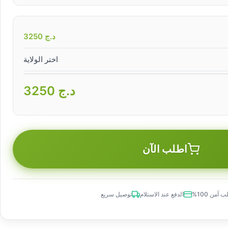
د.ج
3250
اختر الولاية
د.ج
3250
اطلب الآن
 آمن 100%
الدفع عند الاستلام
توصيل سريع