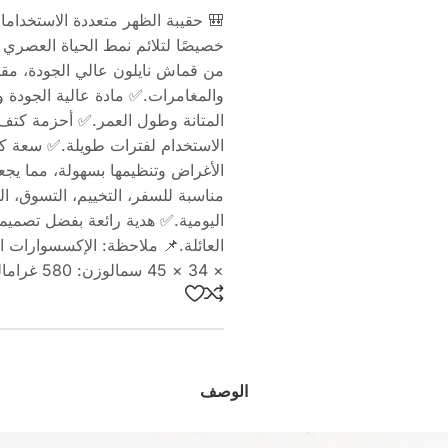
خصيصًا لتلائم نمط الحياة العصري
من قماش نايلون عالي الجودة، مقاوم
والمغامرات.✅ مادة عالية الجودة 
المتانة وطول العمر.✅ أحزمة كتف 
الاستخدام لفترات طويلة.✅ سعة ك
الأغراض وتنظيمها بسهولة، مما يجع
مناسبة للسفر، التخييم، التسوق، ا
اليومية.✅ هدية رائعة بفضل تصميمها ا
× 34 × 45 سمالوزن: 580 غرامالفئة: نساء بالغينالسعة الإجمالية: 4275 سم³ تقريبًا
الوصف