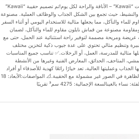
🎒 حقيبة الظهر متعددة الاستخدامات “Kawaii” – الأناقة والراحة لكل يوم!تم تصميم حقيبة “Kawaii”
 والنشيط، حيث تجمع بين الشكل الجذاب والوظائف العملية. مصنوعة
 للماء والتآكل، مما يجعلها مثالية للاستخدام اليومي أو أثناء السفر
ومقاومة مصنوعة من قماش نايلون مقاوم للماء والتآكل، لضمان
عريضة ومريحة مصممة لتوفير راحة استثنائية عند الحمل، حتى مع
بيرة وتنظيم مثالي تحتوي على عدة جيوب ذكية لتخزين مختلف
لها مثالية للمدرسة، العمل، أو الرحلات.✅ تناسب جميع المناسبات
لمشي، المتاحف، الحدائق، المعارض الفنية وغيرها من الأنشطة
لجذاب وعمليتها العالية، تعد خيارًا رائعًا كهدية للأصدقاء أو أفراد
العائلة.📌 ملاحظة: الإكسسوارات الظاهرة في الصور غير مشمولة مع الحقيبة.📐 المواصفات:الأبعاد: 18