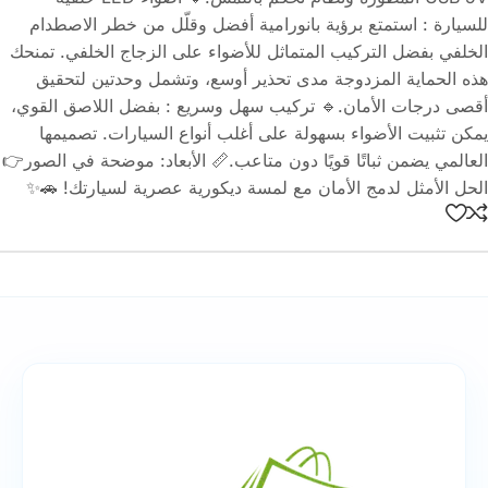
للسيارة : استمتع برؤية بانورامية أفضل وقلّل من خطر الاصطدام
الخلفي بفضل التركيب المتماثل للأضواء على الزجاج الخلفي. تمنحك
هذه الحماية المزدوجة مدى تحذير أوسع، وتشمل وحدتين لتحقيق
أقصى درجات الأمان.🔹 تركيب سهل وسريع : بفضل اللاصق القوي،
يمكن تثبيت الأضواء بسهولة على أغلب أنواع السيارات. تصميمها
العالمي يضمن ثباتًا قويًا دون متاعب.📏 الأبعاد: موضحة في الصور👉
الحل الأمثل لدمج الأمان مع لمسة ديكورية عصرية لسيارتك! 🚗✨