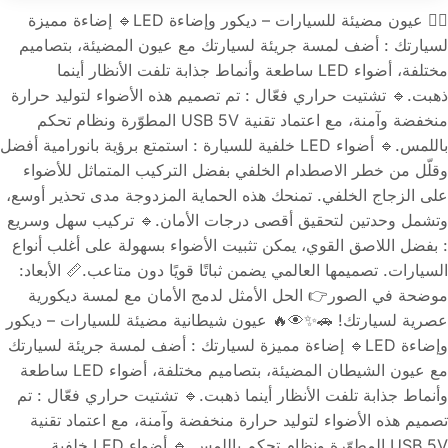
👁️‍🔥 عيون مضيئة للسيارات – ديكور وإضاءة LED🔹 إضاءة مميزة
لسيارتك : أضف لمسة جريئة لسيارتك مع عيون المضيئة، بتصاميم
مختلفة، أضواء LED ساطعة وأنماط جذابة تلفت الأنظار أينما
ذهبت.🔹 تشتيت حراري فعّال : تم تصميم هذه الأضواء لتوليد حرارة
منخفضة وآمنة، مع اعتماد تقنية USB 5V المطوّرة ونظام تحكم
باللمس.🔹 أضواء LED خلفية للسيارة : استمتع برؤية بانورامية أفضل
وقلّل من خطر الاصطدام الخلفي بفضل التركيب المتماثل للأضواء
على الزجاج الخلفي. تمنحك هذه الحماية المزدوجة مدى تحذير أوسع،
وتشمل وحدتين لتحقيق أقصى درجات الأمان.🔹 تركيب سهل وسريع
: بفضل اللاصق القوي، يمكن تثبيت الأضواء بسهولة على أغلب أنواع
السيارات. تصميمها العالمي يضمن ثباتًا قويًا دون متاعب.📏 الأبعاد:
موضحة في الصور👉 الحل الأمثل لدمج الأمان مع لمسة ديكورية
عصرية لسيارتك! 🚗✨👁️‍🔥 عيون شيطانية مضيئة للسيارات – ديكور
وإضاءة LED🔹 إضاءة مميزة لسيارتك : أضف لمسة جريئة لسيارتك
مع عيون الشيطان المضيئة، بتصاميم مختلفة، أضواء LED ساطعة
وأنماط جذابة تلفت الأنظار أينما ذهبت.🔹 تشتيت حراري فعّال : تم
تصميم هذه الأضواء لتوليد حرارة منخفضة وآمنة، مع اعتماد تقنية
USB 5V المطوّرة ونظام تحكم باللمس.🔹 أضواء LED خلفية