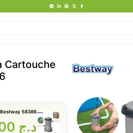
à Cartouche
6
L Bestway 58386
د.ج
12800