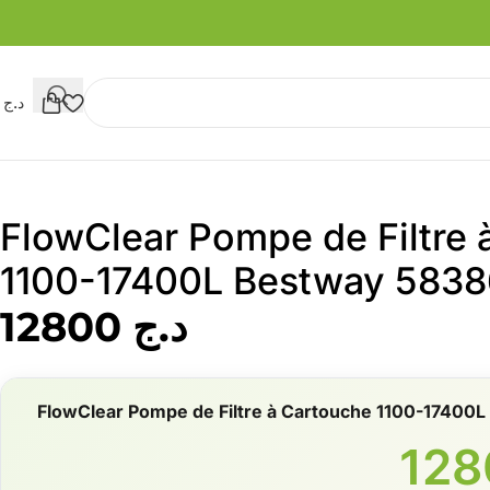
د.ج
0
FlowClear Pompe de Filtre 
1100-17400L Bestway 5838
د.ج
12800
FlowClear Pompe de Filtre à Cartouche 1100-17400