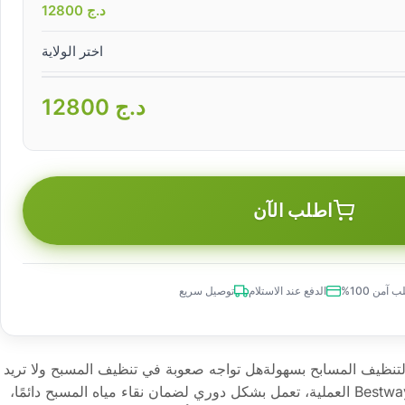
د.ج
12800
اختر الولاية
د.ج
12800
اطلب الآن
 آمن 100%
الدفع عند الاستلام
توصيل سريع
‍♂️ مضخة نظام ترشيح Bestway لتنظيف المسابح بسهولةهل تواجه صعوبة في تنظيف المسبح ولا تريد
أن تتبلل؟ نقدم لك مضخة ترشيح Bestway العملية، تعمل بشكل دوري لضمان نقاء مياه المسبح دائمًا،