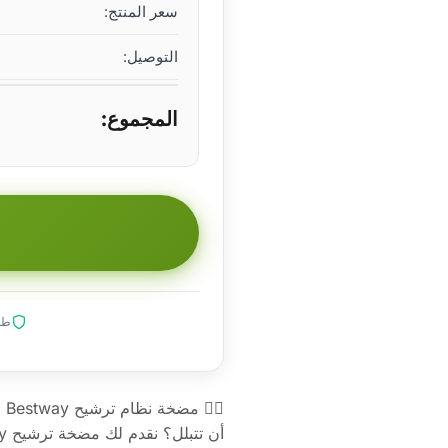
سعر المنتج:
التوصيل:
المجموع:
طلب
🏊