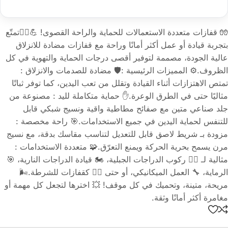
🧤 قفازات متعددة الاستعمالات للحماية والراحة القصوى! 💪🚴‍♂️تمتّع
بتجربة قيادة أو عمل أكثر أمانًا وراحة مع قفازات مضادة للانزلاق
عالية الجودة، مصممة لتوفير أقصى درجات الحماية والتهوية في كل
الظروف.⚙️ المميزات الرئيسية :🛡️ مضادة للصدمات والانزلاق :
تمتص الاهتزازات أثناء القيادة وتقلل من تعب اليدين، كما توفر ثباتًا
مثاليًا حتى في الطرق الوعرة.✋ حماية متكاملة لليد : مصنوعة من
جلد صناعي متين مع صفائح مطاطية واقية ونسيج شبكي قابل
للتنفس لحماية اليدين في جميع الاستخدامات.🎯 راحة مخصصة :
مزودة بـ شريط لاصق قابل للتعديل لتناسب مقاسك بدقة، مع نسيج
مرن يسمح بحرية الحركة ويمنع التعرّق.🧩 متعددة الاستخدامات :
مثالية لـ 🚵‍♂️ ركوب الدراجات الجبلية، 🏍️ قيادة الدراجات النارية، 🎯
الرماية، 🔧 العمل الميكانيكي، أو حتى 👮‍♂️ كقفازات للشرطة.🌬️
مريحة، متينة، وتحميك في كل موقف! 💥 اخترها لتجعل كل مهمة أو
مغامرة أكثر أمانًا وثقة.