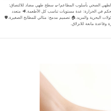
طهي Teppanyaki منزليالطهي الصحي بأسلوب المطاعم!🍳 سطح طهي مضاد للالتصاق:
م في الحرارة: عدة مستويات تناسب كل الأطعمة.🥩 متعدد
كولات البحرية والمزيد.🏠 تصميم مدمج: مثالي للمطابخ الصغيرة.🛡
 وقاعدة مانعة للانزلاق.