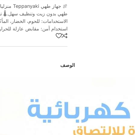
🍖 جهاز 
طهي بدون زيت وتنظيف سهل.🌡 تحك
الاستخدامات: للحوم، الخضار، المأ
استخدام آمن: مقابض عازلة للحرارة
الوصف