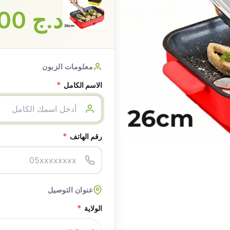
د.ج
3500
معلومات الزبون
*
الاسم الكامل
*
رقم الهاتف
عنوان التوصيل
*
الولاية