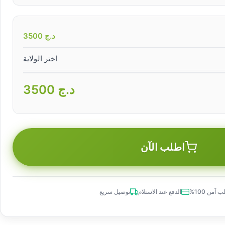
د.ج
3500
اختر الولاية
د.ج
3500
اطلب الآن
 آمن 100%
الدفع عند الاستلام
توصيل سريع