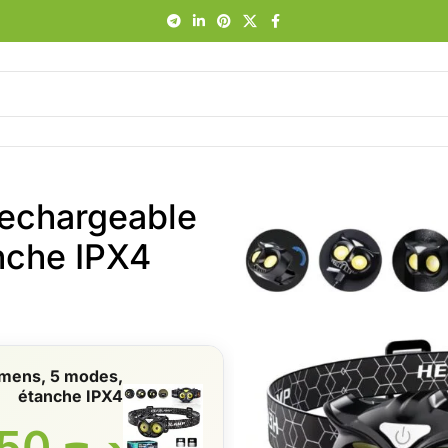
rechargeable
nche IPX4
umens, 5 modes,
étanche IPX4
د.ج
2050