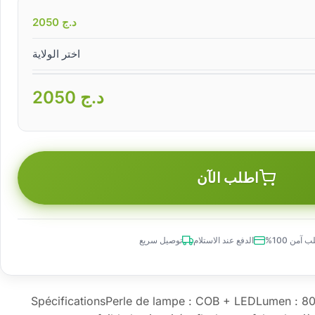
د.ج
2050
اختر الولاية
د.ج
2050
اطلب الآن
 آمن 100%
الدفع عند الاستلام
توصيل سريع
SpécificationsPerle de lampe : COB + LEDLumen : 80