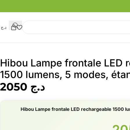
د.ج
0
Hibou Lampe frontale LED 
1500 lumens, 5 modes, éta
د.ج
2050
Hibou Lampe frontale LED rechargeable 1500 l