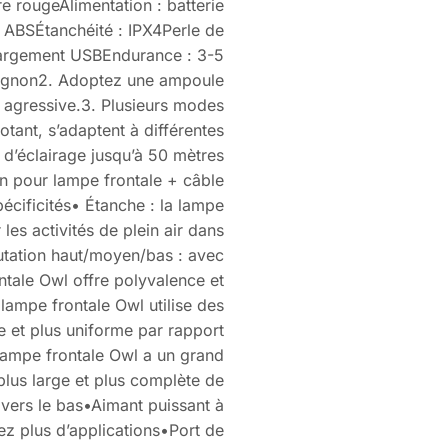
ère rougeAlimentation : batterie
ABSÉtanchéité : IPX4Perle de
hargement USBEndurance : 3-5
mignon2. Adoptez une ampoule
agressive.3. Plusieurs modes
notant, s’adaptent à différentes
 d’éclairage jusqu’à 50 mètres
n pour lampe frontale + câble
écificités• Étanche : la lampe
les activités de plein air dans
tation haut/moyen/bas : avec
ntale Owl offre polyvalence et
lampe frontale Owl utilise des
e et plus uniforme par rapport
 lampe frontale Owl a un grand
plus large et plus complète de
t vers le bas•Aimant puissant à
uez plus d’applications•Port de