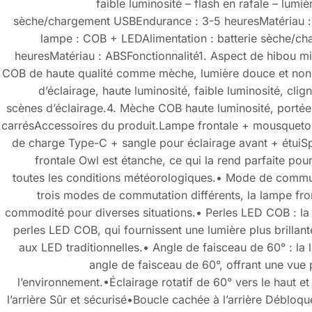
faible luminosité – flash en rafale – lumi
sèche/chargement USBEndurance : 3-5 heuresMatériau : 
lampe : COB + LEDAlimentation : batterie sèche/c
heuresMatériau : ABSFonctionnalité1. Aspect de hibou 
COB de haute qualité comme mèche, lumière douce et non 
d’éclairage, haute luminosité, faible luminosité, clig
scènes d’éclairage.4. Mèche COB haute luminosité, portée
carrésAccessoires du produit.Lampe frontale + mousqueto
de charge Type-C + sangle pour éclairage avant + étuiSp
frontale Owl est étanche, ce qui la rend parfaite pour 
toutes les conditions météorologiques.• Mode de commu
trois modes de commutation différents, la lampe fro
commodité pour diverses situations.• Perles LED COB : la 
perles LED COB, qui fournissent une lumière plus brillant
aux LED traditionnelles.• Angle de faisceau de 60° : la
angle de faisceau de 60°, offrant une vue 
l’environnement.•Éclairage rotatif de 60° vers le haut e
l’arrière Sûr et sécurisé•Boucle cachée à l’arrière Débloq