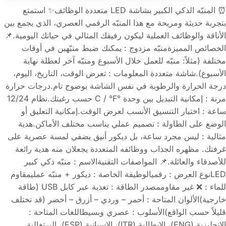
⏰ المنبّه الذكي الكبير بشاشة LED متعددة الوظائف✨ استمتع
بتجربة حديثة ومريحة مع هذا المنبّه الرقمي العصري، الذي يجمع بين
الأناقة والوظائف العملية ليكون رفيقك المثالي في حياتك اليومية.📌
الخصائص المميزةمنبّه مزدوج : يمكنك ضبط منبّهين في أوقات
مختلفة (مثلاً: منبّه للعمل خلال الأسبوع ومنبّه آخر لعطلة نهاية
الأسبوع).شاشة متعددة المعلومات : تعرض الوقت، التاريخ، اليوم،
درجة الحرارة والرطوبة في نفس الشاشة بوضوح تام.درجات حرارة
مرنة : إمكانية التبديل بين وحدة °C / °F حسب رغبتك.نظام 12/24
ساعة : اختيار التنسيق الأنسب لعرض الوقت.إمكانية التعليق أو
الوضع على الطاولة : تصميم عملي يناسب مختلف الأماكن.هدية
مثالية : ليس مجرد ساعة، بل ديكور أنيق يضفي لمسة عصرية على
غرفتك. مظهره الجذاب ووظائفه المتعددة يجعلان منه هدية رائعة
للأصدقاء والعائلة.📌 المواصفات التقنيةالاسم : منبّه ذكي كبير
LEDنوع العرض : رقميالوظيفة الخاصة : ديكور + منبّه عمليمقاوم
للماء : ❌ غير مقاوممصدر الطاقة : تغذية عبر كابل USB (طاقة
خارجية)الألوان المتاحة : أحمر – وردي – أزرق – أخضر (قد تختلف
قليلاً حسب الواقع)الأسلوب : عصري وبسيطاللغات المتاحة :
الإنجليزية (ENG)، الإيطالية (ITR)، الإسبانية (ESP)، البرتغالية