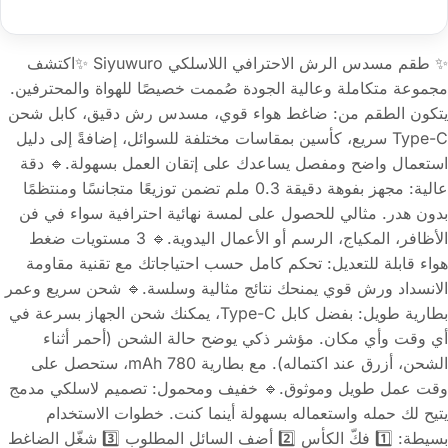
✨ طقم مسدس الرش الاحترافي اللاسلكي Siyuwuro ✨اكتشف
مجموعة متكاملة وعالية الجودة صُممت خصيصًا للهواة والمحترفين.
يتكون الطقم من: ضاغط هواء قوي، مسدس رش دقيق، كابل شحن
Type-C سريع، كأسين بمقاسات مختلفة للسوائل، إضافةً إلى دليل
استعمال واضح ومفصل يساعدك على إتقان العمل بسهولة.🔹 دقة
عالية: مجهز بفوهة دقيقة 0.3 ملم تضمن توزيعًا متجانسًا ومنتظمًا
بدون هدر. مثالي للحصول على لمسة نهائية احترافية سواء في فن
الأظافر، المكياج، الرسم أو الأعمال اليدوية.🔹 3 مستويات ضغط
هواء قابلة للتعديل: تحكم كامل حسب احتياجاتك مع تقنية مقاومة
الانسداد ورش قوي يمنحك نتائج مثالية وسلسة.🔹 شحن سريع وعمر
بطارية طويل: بفضل كابل Type-C، يمكنك شحن الجهاز بسرعة في
أي وقت وأي مكان. مؤشر ذكي يوضح حالة الشحن (أحمر أثناء
الشحن، أزرق عند اكتماله). مع بطارية 780 mAh، ستحصل على
وقت عمل طويل وموثوق.🔹 خفيف ومحمول: تصميم لاسلكي مدمج
يتيح لك حمله واستعماله بسهولة أينما كنت. خطوات الاستخدام
بسيطة: 1️⃣ فكّ الكأس 2️⃣ أضف السائل المطلوب 3️⃣ شغّل الضاغط