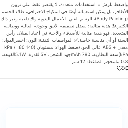
واضغط للرش🔹 استخدامات متعددة: لا يقتصر فقط على تزيين
الأظافر، بل يمكن استعماله أيضًا في المكياج الاحترافي، طلاء الجسم
(Body Painting)، الرسم الفني، الأعمال اليدوية والإبداعية وغير ذلك
الكثير.🎁 هدية مثالية: بفضل تصميمه الأنيق وجودته العالية ووظائفه
المتعددة، فهو هدية مثالية للأصدقاء والأحبة في أعياد الميلاد، رأس
السنة أو أي مناسبة خاصة.✅ المواصفات التقنية:اللون: أخضرالمواد:
معدن + ABS عالي الجودةضغط الهواء: مستويان (140 kPa / 180
kPa)سعة البطارية: 780 mAhجهد الشحن: 5Vالقدرة: 5.1Wالفوهة:
0.3 ملمحجم الضاغط: 12 سم