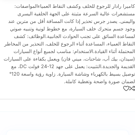
كاميرا رادار للرجوع للخلف وكشف النقاط العمياءالمواصفات:
مستشعرات عالية السرعة مثبتة على الجهة الخلفية اليسرى
واليمنى. يصدر جرس تحذير إذا كانت المسافة أقل من مترين عند
وجود جسم متحرك خلف السيارة، مع خطوط لونية وتنبيه صوتي
لمساعدة السائق على تجنب الحوادث الجانبية.الوظائف: كشف
النقاط العمياء، المساعدة أثناء الرجوع للخلف، التحذير من المخاطر
المحتملة أثناء القيادة.الاستخدام: مناسب لجميع أنواع السيارات
(سيدان، بيك أب، شاحنات، ميني فان) ويعمل بكفاءة على السيارات
القديمة والجديدة.التثبيت: يعمل على جهد 12-24 فولت DC، مع
توصيل بسيط بالكهرباء وشاشة السيارة. زاوية رؤية واسعة 120°
لضمان صورة واضحة وتغطية كاملة.