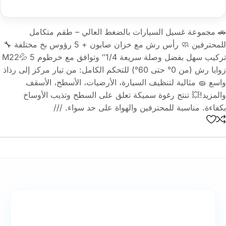
🚗 مجموعة غسيل السيارات بالضغط العالي – طقم متكامل
للمحترفين 🧼 رأس رش مع خزان صابون + 5 رؤوس بخ مختلفة 🔧
تركيب سهل بفضل وصلة سريعة 1/4″ وتوافق مع خرطوم M22💦 5
زوايا رش (من 0° حتى 60°) للتحكم الكامل: من تيار مركز إلى رذاذ
واسع 🧽 مثالية لتنظيف السيارة، الأرضيات، الأسطح، الأسقف
والمزيد!💥 تنتج رغوة سميكة تعلق على السطح وتذيب الأوساخ
بكفاءة. مناسبة للمحترفين والهواة على حد سواء. ///