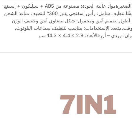
1. أداة تنظيف السماعات والأجهزة الصغيرةمواد عالية الجودة: مصنوعة من ABS + سيليكون + إسفنج
+ قماش ناعم، آمنة ولا تسبب خدوشًا.تنظيف شامل: رأس إسفنجي يدور 360° لتنظيف منافذ الشحن
 أطول.تصميم أنيق ومحمول: شكل بيضاوي أنيق وخفيف الوزن
وقت.متعدد الاستخدامات: مناسب لتنظيف سماعات البلوتوث،
أزرقالأبعاد: ‎14.3 × 4.4 × 2.8 سم