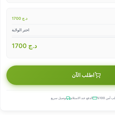
د.ج
1700
اختر الولاية
د.ج
1700
اطلب الآن
 آمن 100%
الدفع عند الاستلام
توصيل سريع