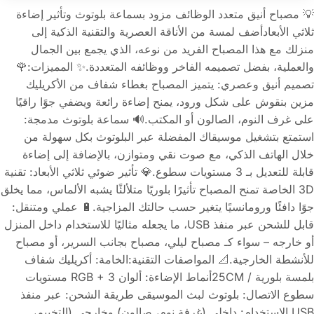
💡 مصباح أنيق متعدد الوظائف مزود بسماعة بلوتوث وتأثير إضاءة
ثلاثي الأبعادأضف لمسة من الأناقة العصرية والتقنية الذكية إلى
منزلك مع هذا المصباح الفريد من نوعه، الذي يجمع بين الجمال
والعملية، بفضل تصميمه الفاخر ووظائفه المتعددة.✨ المميزات:🌹
تصميم أنيق وعصري: يتميز المصباح بغطاء شفاف من الأكريليك
مزين بنقوش على شكل ورود، يمنح إضاءة رائعة ويضفي جوًا راقيًا
على غرف النوم، الصالون أو المكتب.🔊 سماعة بلوتوث مدمجة:
استمتع بتشغيل موسيقاك المفضلة عبر البلوتوث بكل سهولة من
خلال الهاتف الذكي، مع صوت نقي ومتوازن، بالإضافة إلى إضاءة
قابلة للتعديل بـ 3 مستويات سطوع.💎 تأثير ضوئي ثلاثي الأبعاد: تقنية
3D الخاصة تمنح المصباح تأثيرًا بلوريًا متلألئًا يشبه الألماس، مما يخلق
جوًا دافئًا ورومانسيًا يتغير حسب حالتك المزاجية.🔋 عملي ومتنقل:
قابل للشحن عبر منفذ USB، ما يجعله مثاليًا للاستخدام داخل المنزل
أو خارجه – سواء كـ مصباح ليلي، مصباح بجانب السرير، أو مصباح
للأنشطة الخارجية.📐 المواصفات التقنية:الخامة: أكريليك شفاف
بلمسة بلورية / 25CMأنماط الإضاءة: ألوان RGB + 3 مستويات
سطوع الاتصال: بلوتوث لبث الموسيقى طريقة الشحن: عبر منفذ
USB الاستخدام: داخلي (غرفة نوم، صالون) وخارجي (التخييم،