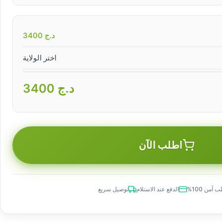
د.ج
3400
اختر الولاية
د.ج
3400
اطلب الآن
 آمن 100%
الدفع عند الاستلام
توصيل سريع