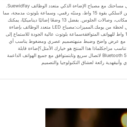
أضف لمسة من الأناقة والحداثة إلى مساحتك مع مصباح الإضاءة الذكي متعدد الوظائف Suewidfay.
يجمع هذا المصباح المبتكر بين شاحن لاسلكي بقوة 15 واط، ومنبّه رقمي، وسماعة بلوتوث مدمجة، مما
يجعله الحل المثالي لغرف النوم، المكاتب، وصالات الجلوس. بفضل 13 وضعًا إضائيًا ديناميكيًا، يمكنك
خلق أجواء دافئة ومريحة تناسب كل لحظة من يومك.المميزات:مصباح LED متعدد الوظائف بإضاءة
مبهرةشحن لاسلكي سريع بقدرة 15 واط للهواتف المتوافقةسماعة بلوتوث عالية الجودة للاستماع إلى
كي مع عرض واضح وضبط منبهتصميم عصري ومضغوط يناسب أي
أجواء تناسب مزاجكلماذا هذا المنتج هو خيارك الأمثل؟إضاءة قابلة
للتخصيص بـ 13 لونًا مختلفًاتقنية Bluetooth 5.0 لاتصال سريع وثابتمتوافق مع جميع الهواتف الداعمة
وأنيقهدية رائعة لعشاق التكنولوجيا والتصميم