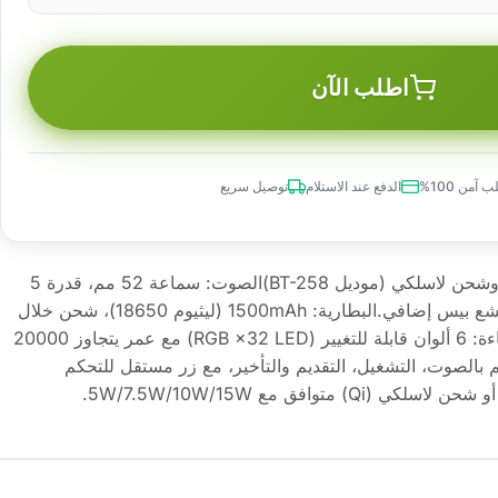
اطلب الآن
 آمن 100%
الدفع عند الاستلام
توصيل سريع
سماعة بلوتوث مع إضاءة محيطية وشحن لاسلكي (موديل BT-258)الصوت: سماعة 52 مم، قدرة 5
واط، تردد 120Hz ~ 18kHz مع مشع بيس إضافي.البطارية: 1500mAh (ليثيوم 18650)، شحن خلال
ساعتين، تشغيل 2–3 ساعات.الإضاءة: 6 ألوان قابلة للتغيير (RGB ×32 LED) مع عمر يتجاوز 20000
 لمس للتحكم بالصوت، التشغيل، التقديم والتأخير، مع زر مستقل للتحكم