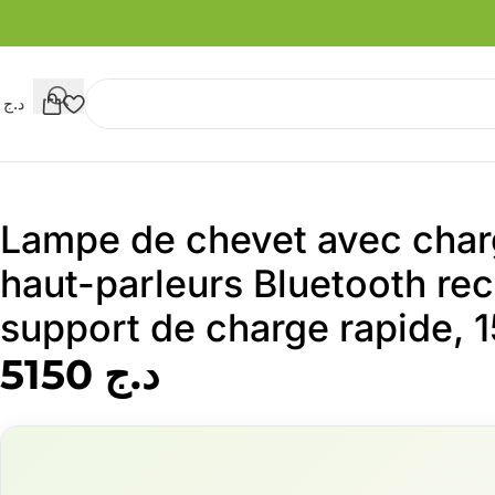
د.ج
0
Lampe de chevet avec charg
haut-parleurs Bluetooth re
support de charge rapide,
د.ج
5150