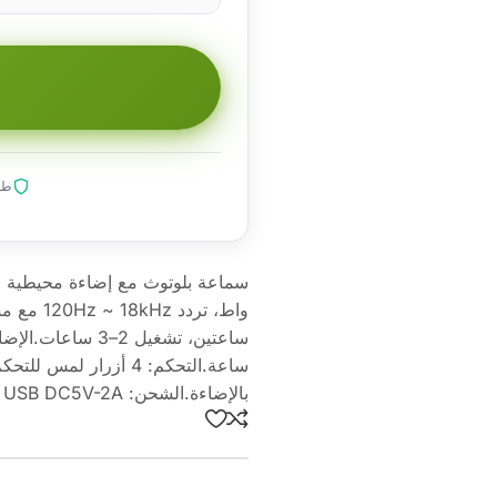
طلب
ساعة.التحكم: 4 أزرار
بالإضاءة.الشحن: USB DC5V-2A أو شحن لاسلكي (Qi) متوافق مع 5W/7.5W/10W/15W.