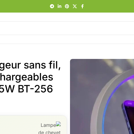
eur sans fil,
chargeables
 15W BT-256