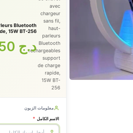
rleurs Bluetooth
ide, 15W BT-256
د.ج
5150
معلومات الزبون
*
الاسم الكامل