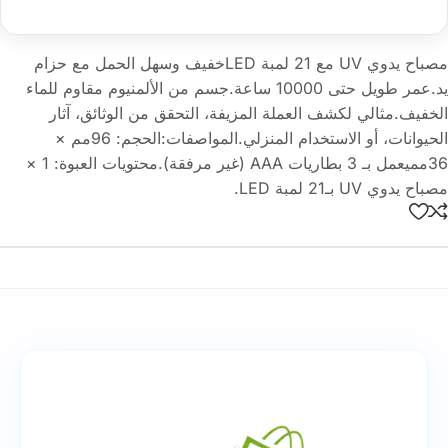
مصباح يدوي UV مع 21 لمبة LEDخفيف وسهل الحمل مع حزام
يد.عمر طويل حتى ‎10000‎ ساعة.جسم من الألمنيوم مقاوم للماء
الخفيف.مثالي لكشف العملة المزيفة، التحقق من الوثائق، آثار
الحيوانات، أو الاستخدام المنزلي.المواصفات:الحجم: ‎96مم ×
36مم‎يعمل بـ 3 بطاريات AAA (غير مرفقة).محتويات العبوة: 1 ×
مصباح يدوي UV بـ21 لمبة LED.