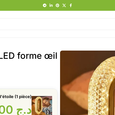
LED forme œil
étoile (1 pièce)
د.ج
2900