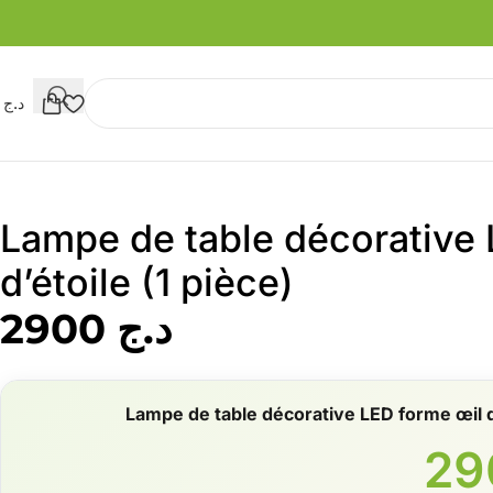
د.ج
0
Lampe de table décorative 
d’étoile (1 pièce)
د.ج
2900
Lampe de table décorative LED forme œil d'