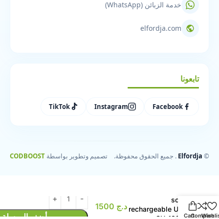
خدمة الزبائن (WhatsApp)
elfordja.com
تابعونا
TikTok
Instagram
Facebook
©
Elfordja
. جميع الحقوق محفوظة.
تصميم وتطوير بواسطة
CODBOOST
lampe et Torche
solar
د.ج
1500
rechargeable USB
أضف إلى سلة
Cart
Compare
Wishli
SH-189-2