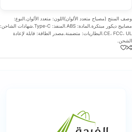
وصف المنتج (مصباح متعدد الألوان)اللون: متعدد الألوان.النوع:
مصابيح ديكور مبتكرة.المادة: ABS.المنفذ: Type-C.شهادات الشاحن:
CE، FCC، UL.البطاريات: متضمنة.مصدر الطاقة: قابلة لإعادة
الشحن.