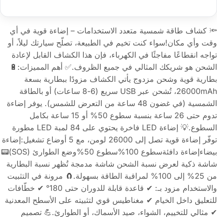
🔦 كشاف طاقة شمسية متعدد الاستخدامات – إضاءة قوية في أي
وقت وأي مكان!سواء كنت تخيم في الطبيعة، تصلّح سيارتك ليلاً، أو
تواجه انقطاعًا مفاجئًا في الكهرباء، فإن هذا الكشاف القابل لإعادة
الشحن هو شريكك المثالي في جميع الظروف.✅ أهم المميزات:🔋
بطارية قوية وشحن مزدوج يأتي الكشاف مزودًا ببطارية بسعة
26000mAh، تُشحن عبر USB سريع (6-8 ساعات) أو بالطاقة
الشمسية (في غضون 48 ساعة من التعرض للشمس). يوفر إضاءة
تدوم حتى 26 ساعة بنسبة سطوع 50% أو 15 ساعة بكامل
السطوع.💡 إضاءة LED فاخرة يحتوي على 84 لمبة LED مطورة
توفّر إضاءة قوية تصل إلى 26000 لومن، مع 5 أوضاع تشغيل:إضاءة
بيضاءإضاءة دافئةسطوع 100%سطوع 50%وضع الطوارئ (SOS)📟
شاشة ذكية لعرض نسبة الشحن شاشة مدمجة تُظهر نسبة البطارية
من 25% إلى 100% لمراقبة الطاقة بسهولة.🧲 مرونة في التثبيت
والاستخدام مزود بـ: ✔ قاعدة قابلة للدوران حتى 180° ✔ خطّافات
للتعليق داخل الخيام ✔ مغناطيس قوي لتثبيته على الأسطح المعدنية
✔ مثالي للتخييم، الشواء، صيد الأسماك، أو الطوارئ.💪 تصميم