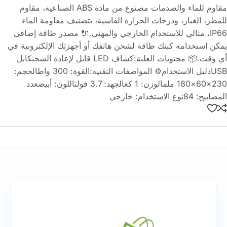
مقاوم للماء والصدمات مصنوع من مادة ABS الصناعية، مقاوم
للمطر، الغبار، ودرجات الحرارة القاسية، بتصنيف مقاومة الماء
IP66، مثالي للاستخدام الخارجي والمهني.🔌 مصدر طاقة إضافي
يمكن استخدامه كبنك طاقة لشحن هاتفك أو أجهزتك الإلكترونية في
أي وقت.📦 محتويات العلبة:كشاف LED قابل لإعادة الشحنكابل
USBدليل الاستخدام⚙️ المواصفات التقنية:القوة: 300 واطالحجم:
230×60×180 ملمالوزن: 1 كغالجهد: 3.7 فولتاللون: أبيضعدد
المصابيح: 84نوع الاستخدام: خارجي