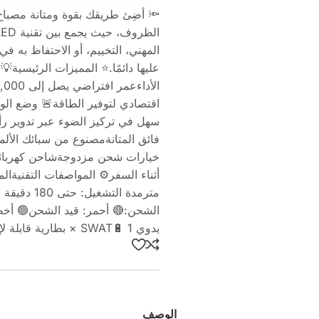
المهني، التخييم، أو الاحتفاظ به في
سهل في تركيز الضوء عبر تدوير رأ
فائق المتانةمصنوع من سبائك الألم
يدوي SWAT🔋 1 × بطارية قابلة لإعادة الشحن🔌 1 × شاحن كهربائي (AC)🚗 1 × شاحن سيارة (12V)
الوصف