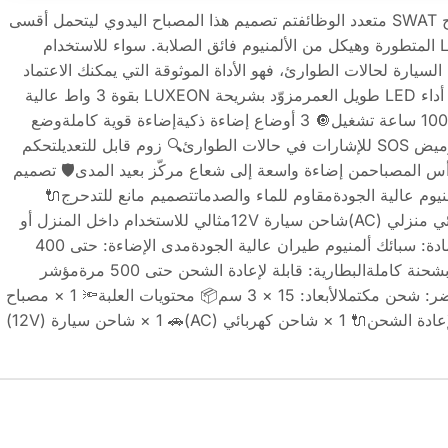
🔦 أضِئ طريقك بقوة ومتانة مصباح SWAT متعدد الوظائفتم تصميم هذا المصباح اليدوي ليتحمل أقسى
الظروف، حيث يجمع بين تقنية LED المتطورة وهيكل من الألمنيوم فائق الصلابة. سواء للاستخدام
 السيارة لحالات الطوارئ، فهو الأداة الموثوقة التي يمكنك الاعتماد
عليها دائمًا.⭐ المميزات الرئيسية💡 أداء LED طويل العمرمزوّد بشريحة LUXEON بقوة 3 واط عالية
الأداءعمر افتراضي يصل إلى 100,000 ساعة تشغيل🔘 3 أوضاع إضاءة ذكيةإضاءة قوية كاملةوضع
اقتصادي لتوفير الطاقة🚨 وضع الوميض SOS للإشارات في حالات الطوارئ🔍 زوم قابل للتعديلتحكم
س المصباحمن إضاءة واسعة إلى شعاع مركّز بعيد المدى🛡️ تصميم
نيوم عالية الجودةمقاوم للماء والصدماتتصميم مانع للتدحرج🔌
خيارات شحن مزدوجةشاحن كهربائي منزلي (AC)شاحن سيارة 12Vمثالي للاستخدام داخل المنزل أو
أثناء السفر⚙️ المواصفات التقنيةالمادة: سبائك ألمنيوم طيران عالية الجودةمدى الإضاءة: حتى 400
مترمدة التشغيل: حتى 180 دقيقة بشحنة كاملةالبطارية: قابلة لإعادة الشحن حتى 500 مرةمؤشر
الشحن:🔴 أحمر: قيد الشحن🟢 أخضر: شحن مكتملالأبعاد: 15 × 3 سم📦 محتويات العلبة🔦 1 × مصباح