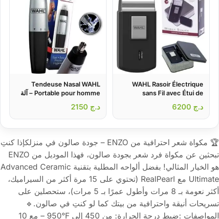
Tendeuse Nasal WAHL
WAHL Rasoir Électrique
sans Fil avec Étui de
Portable pour homme – آلة
Voyage – آلة حلاقة للرجال
إزالة شعر الأنف
د.ج
6200
د.ج
2150
🏆 مكواة شعر احترافية من ENZO – جودة صالون في منزلكإذا كنتِ
تبحثين عن مكواة فرد شعر بجودة صالون، فهذا الموديل من ENZO
هو الخيار المثالي! بفضل ألواحه المطلية بتقنية Advanced Ceramic
Ultimate مع RealPearl (تحتوي على 15 مرة أكثر من السيراميك،
أكثر نعومة بـ 8 مرات وأطول عمرًا بـ 5 مرات)، ستحصلين على
تسريحات أنيقة واحترافية من بيتك كما لو كنتِ في صالون.🔹
المواصفات :ضبط درجة الحرارة: من ‎450 إلى ‎950°F – مع 10