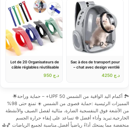
Lot de 20 Organisateurs de
Sac à dos de transport pour
câble réglables réutilisable
chat avec design ventilé –
محفظة ظهر للحيوانات الأليفة
د.ج
4250
د.ج
950
🏞️ أكمام اليد الواقية من الشمس UPF 50+ – حماية وراحة🌟
المميزات الرئيسية :حماية قصوى من الشمس ☀️ تمنع حتى 98%
من الأشعة فوق البنفسجية الضارة، مثالية لفصل الصيف والأنشطة
الخارجية.تبريد وأداء أفضل ❄️ تساعد على إبقاء حرارة الجسم
منخفضة مما يمنحك أداءً رياضياً أفضل.مناسبة لجميع الرياضات 🏀⛳