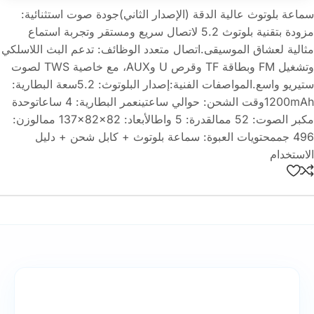
سماعة بلوتوث عالية الدقة (الإصدار الثاني)جودة صوت استثنائية:
مزودة بتقنية بلوتوث 5.2 لاتصال سريع ومستقر وتجربة استماع
مثالية لعشاق الموسيقى.اتصال متعدد الوظائف: تدعم البث اللاسلكي
وتشغيل FM وبطاقة TF وقرص U وAUX، مع خاصية TWS لصوت
ستيريو واسع.المواصفات الفنية:إصدار البلوتوث: 5.2سعة البطارية:
1200mAhوقت الشحن: حوالي ساعتينعمر البطارية: 4 ساعاتوحدة
مكبر الصوت: 52 ممالقدرة: 5 واطالأبعاد: ‎137×82×82 ممالوزن:
496 جممحتويات العبوة: سماعة بلوتوث + كابل شحن + دليل
الاستخدام