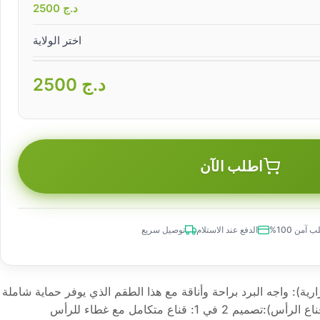
د.ج
2500
اختر الولاية
د.ج
2500
اطلب الآن
 آمن 100%
الدفع عند الاستلام
توصيل سريع
رية): واجه البرد براحة وأناقة مع هذا الطقم الذي يوفر حماية شاملة
للرأس والرقبة واليدين.البلاكلافا (قناع الرأس):تصميم 2 في 1: قناع متكامل مع غطاء للرأس