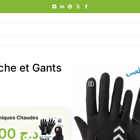
che et Gants
rmiques Chaudes
د.ج
2500