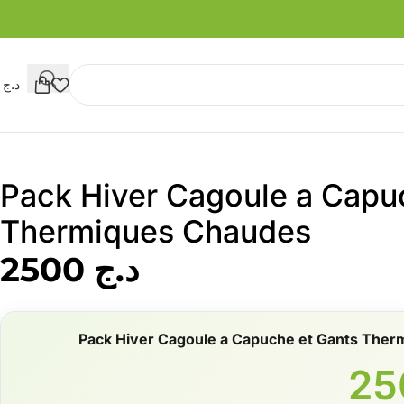
د.ج
0
Pack Hiver Cagoule a Capu
Thermiques Chaudes
د.ج
2500
Pack Hiver Cagoule a Capuche et Gants The