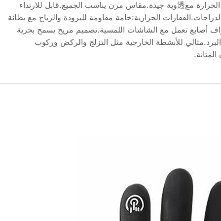
والرقبة.خامة حرارية ناعمة تحبس الحرارة مع透وية جيدة.مقاس مرن يناسب الجميع.قابل للارتداء
دراجات.القفازات الحرارية:خامة مقاومة للبرودة والرياح مع بطانة
طراف أصابع تعمل مع الشاشات اللمسية.تصميم مريح يسمح بحرية
البرد.مثالي للأنشطة الخارجية مثل التزلج والركض وركوب
المتانة.