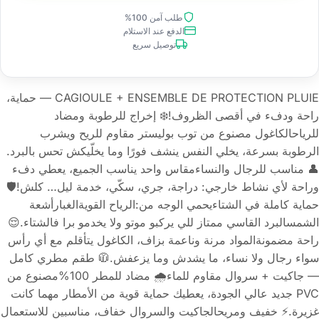
طلب آمن 100%
الدفع عند الاستلام
توصيل سريع
CAGIOULE + ENSEMBLE DE PROTECTION PLUIE — حماية،
راحة ودفء في أقصى الظروف!❄️ إخراج للرطوبة ومضاد
للرياحالكاغول مصنوع من توب بوليستر مقاوم للريح ويشرب
الرطوبة بسرعة، يخلي النفس ينشف فورًا وما يخلّيكش تحس بالبرد.
👤 مناسب للرجال والنساءمقاس واحد يناسب الجميع، يعطي دفء
وراحة لأي نشاط خارجي: دراجة، جري، سكّي، خدمة ليل… كلش!🛡️
حماية كاملة في الشتاءيحمي الوجه من:الرياح القويةالغبارأشعة
الشمسالبرد القاسي ممتاز للي يركبو موتو ولا يخدمو برا فالشتاء.😌
راحة مضمونةالمواد مرنة وناعمة بزاف، الكاغول يتأقلم مع أي رأس
سواء رجال ولا نساء، ما يشدش وما يزعفش.🧥 طقم مطري كامل
— جاكيت + سروال مقاوم للماء🌧️ مضاد للمطر 100%مصنوع من
PVC جديد عالي الجودة، يعطيك حماية قوية من الأمطار مهما كانت
غزيرة.⚡ خفيف ومريحالجاكيت والسروال خفاف، مناسبين للاستعمال