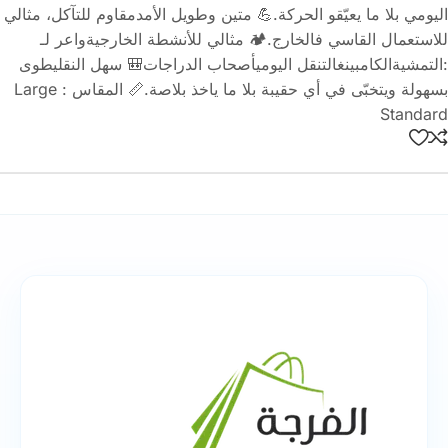
اليومي بلا ما يعيّقو الحركة.💪 متين وطويل الأمدمقاوم للتآكل، مثالي
للاستعمال القاسي فالخارج.🏕️ مثالي للأنشطة الخارجيةواعر لـ
:التمشيةالكامبينغالتنقل اليوميأصحاب الدراجات🎒 سهل النقليطوى
بسهولة ويتخبّى في أي حقيبة بلا ما ياخذ بلاصة.📏 المقاس : Large
Standard