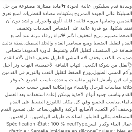
وسادة قدم سيليكون عالية الجودة 👣مادة ممتازة: مصنوعة من جل
السيليكا عالي الجودة الممزوج بمكونات مضادة للفطريات لمنع تعرق
القدمين وحمايتها.مرونة فائقة: قابلة للّوي والدوران والشد دون أن
تفقد شكلها، مع قدرة عالية على امتصاص الصدمات وتخفيف
الضغط.تصميم مريح لتخفيف الألم 💙نواة زرقاء مرنة عند أصابع
القدم لتقليل الضغط ومنع مسامير القدم والجلد السميك.نقطة تدليك
شفافة في المنتصف لتقليل الألم وتنشيط الدورة الدموية.امتصاص
صدمات بالكعب يخفف آلام المشي الطويل.تخفيف فعال لآلام القدم
👌يقلل من شوكة الكعب، التهاب اللفافة الأخمصية، التهاب وتر أخيل
وآلام المشي الطويل.يوزع الضغط لتقليل التعب والتورم في القدمين
والساقين وأسفل الظهر.مقاسات متعددة تناسب الجميع 🔧يتوفر
بثلاثة مقاسات للرجال والنساء مع إمكانية القص حسب حجم
القدم.يناسب جميع أنواع الأحذية ويمكن إعادة استخدامه بعد الغسل
بالماء.مناسب للجميع وفي كل مكان 🏃‍♂️يوزع الضغط على القدم
ويخفف آلام الكعب، الأصابع، الركبة والظهر.يساعد على تصحيح القدم
المسطحة.مثالي للعاملين لساعات طويلة، الرياضيين، الراقصين،
عمال البناء وكبار السنSpécification :État : 100 % neufType
d’article : Semelle intérieure en siliconeCouleur : bleu et