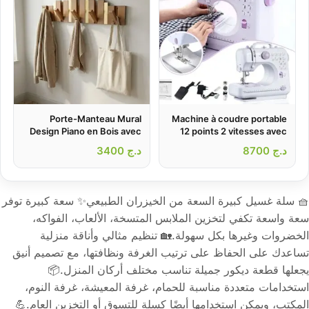
Porte-Manteau Mural
Machine à coudre portable
Design Piano en Bois avec
12 points 2 vitesses avec
veilleuse LED et pédale –
Touches Dorées – علاقة
د.ج
8700
د.ج
3400
ماكينة خياطة محمولة
ملابس خشبية
🧺 سلة غسيل كبيرة السعة من الخيزران الطبيعي✨ سعة كبيرة توفر
سعة واسعة تكفي لتخزين الملابس المتسخة، الألعاب، الفواكه،
الخضروات وغيرها بكل سهولة.🏡 تنظيم مثالي وأناقة منزلية
تساعدك على الحفاظ على ترتيب الغرفة ونظافتها، مع تصميم أنيق
يجعلها قطعة ديكور جميلة تناسب مختلف أركان المنزل.📦
استخدامات متعددة مناسبة للحمام، غرفة المعيشة، غرفة النوم،
المكتب، ويمكن استخدامها أيضًا كسلة للتسوق أو التخزين العام.💪