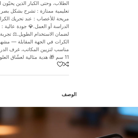
الطلاب، وحتى الكبار الذين يحبّون 
تعليمية ممتازة : تشرح بشكل بصر
مريحة للأعصاب : عند تحريك الكرا
الدراسة أو العمل.💎 جودة عالية 
لضمان الاستخدام الطويل.⚖️ تجربة 
الكرات في الجهة المقابلة — مشهد 
11 سم 🎁 هدية مثالية لعشّاق العلوم أو لمحبي الديكور الذكي والألعاب المكتبية الراقية.
الوصف