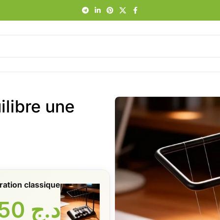
ilibre une
ration classique
د.ج
3550