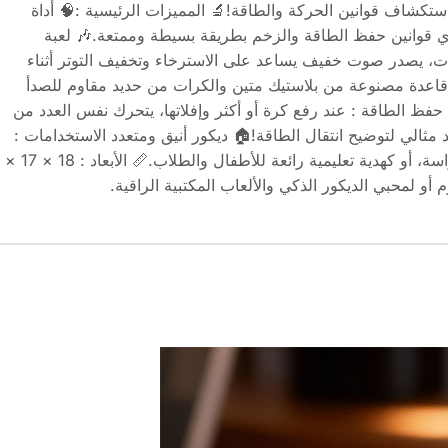
استكشاف قوانين الحركة والطاقة!🔬 المميزات الرئيسية :🧠 أداة
ي قوانين حفظ الطاقة والزخم بطريقة بسيطة وممتعة.🎶 لعبة
ت، يصدر صوت خفيف يساعد على الاسترخاء وتخفيف التوتر أثناء
: قاعدة مصنوعة من بلاستيك متين والكرات من حديد مقاوم للصدأ
حفظ الطاقة : عند رفع كرة أو أكثر وإفلاتها، يتحرك نفس العدد من
مثالي لتوضيح انتقال الطاقة!🏠 ديكور أنيق ومتعدد الاستخدامات :
مناسب لتزيين المكاتب، غرف الدراسة، أو كهدية تعليمية رائعة للأطفال والطلاب.📏 الأبعاد : 18 × 17 ×