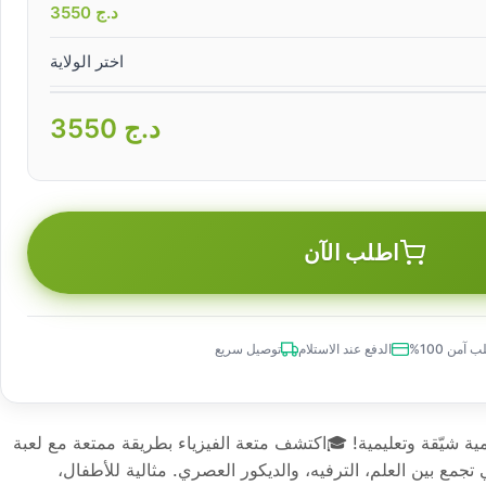
د.ج
3550
اختر الولاية
د.ج
3550
اطلب الآن
 آمن 100%
الدفع عند الاستلام
توصيل سريع
لمية شيّقة وتعليمية! 🎓اكتشف متعة الفيزياء بطريقة ممتعة مع لعبة
لتي تجمع بين العلم، الترفيه، والديكور العصري. مثالية للأطفال،