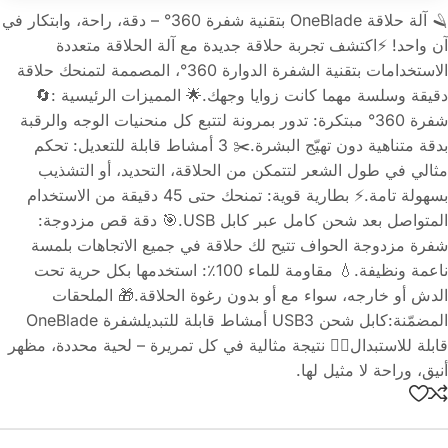
🪒 آلة حلاقة OneBlade بتقنية شفرة 360° – دقة، راحة، وابتكار في
آن واحد! ⚡اكتشف تجربة حلاقة جديدة مع آلة الحلاقة متعددة
الاستخدامات بتقنية الشفرة الدوارة 360°، المصممة لتمنحك حلاقة
دقيقة وسلسة مهما كانت زوايا وجهك.🌟 المميزات الرئيسية :🔄
شفرة 360° مبتكرة: تدور بمرونة لتتبع كل منحنيات الوجه والرقبة
بدقة متناهية دون تهيّج البشرة.✂️ 3 أمشاط قابلة للتعديل: تحكم
مثالي في طول الشعر لتتمكن من الحلاقة، التحديد، أو التشذيب
بسهولة تامة.⚡ بطارية قوية: تمنحك حتى 45 دقيقة من الاستخدام
المتواصل بعد شحن كامل عبر كابل USB.🎯 دقة قص مزدوجة:
شفرة مزدوجة الحواف تتيح لك حلاقة في جميع الاتجاهات بلمسة
ناعمة ونظيفة.💧 مقاومة للماء 100٪: استخدمها بكل حرية تحت
الدش أو خارجه، سواء مع أو بدون رغوة الحلاقة.🎁 الملحقات
المضمّنة:كابل شحن USB3 أمشاط قابلة للتبديلشفرة OneBlade
قابلة للاستبدال🧔‍♂️ نتيجة مثالية في كل تمريرة – لحية محددة، مظهر
أنيق، وراحة لا مثيل لها.