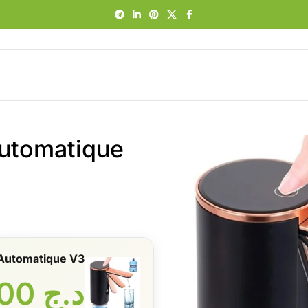
Automatique
teur d’eau Automatique V3
د.ج
2100