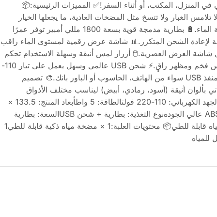
ي في المنزل، المكتب، أو أثناء السفر!✅ المميزات الرئيسية:📦
لامس الغبار ولا تتسخ مثل المضخات العادية، ما يجعلها الخيار
المثالي للحفاظ على نظافة وسلامة الماء.🔋 بطارية مدمجة قوية بسعة 1800 مللي أمبير توفر عمرًا
اجة لإعادة الشحن المتكرر.📊 شاشة عرض رقمية لمستوى الماء راقب
ل شاشة العرض العصرية.🖱️ أزرار لمس أنيقة وسهلة الاستخدام تحكم
سهل وسريع بلمسة واحدة، بإحساس فخم ومظهر راقٍ.⚡ شحن USB عالمي وسهل يعمل على تيار 110-
220 فولت، ويمكن شحنه عبر أي منفذ USB سواء من الهاتف، الحاسوب أو الباور بانك.🎨 تصميم
تي بألوان أنيقة (أسود، رمادي، أبيض) ليناسب مختلف الأذواق
والديكورات.⚙️ المواصفات التقنية:الجهد الكهربائي: 110-220 فولتالطاقة: 5 واطأبعاد المنتج: 133.5 ×
63.8 × 63.8 ممالمادة: بلاستيك ABS عالي الجودةنوع التغذية: بطارية + شحن USBالسعة: بطارية
1800mAhالنموذج: مضخة توزيع مياه قابلة للطي📦 محتويات العلبة:1 × مضخة مياه ذكية قابلة للطي1