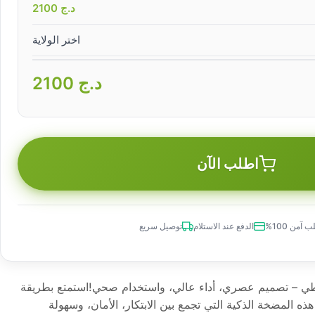
د.ج
2100
اختر الولاية
د.ج
2100
اطلب الآن
 آمن 100%
الدفع عند الاستلام
توصيل سريع
للطي – تصميم عصري، أداء عالي، واستخدام صحي!استمتع بطريقة
ذه المضخة الذكية التي تجمع بين الابتكار، الأمان، وسهولة