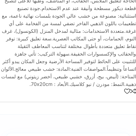
الحاجة لتعليق الملابس، الحقائب، أو المناشف، وطيها للأعلى لتصبح
قطعة ديكور مسطحة وأنيقة عند عدم الاستخدام.جودة تصنيع
استثنائية: مصنوعة من خشب عالي الجودة بلمسات نهائية ناعمة، مع
تطعيمات باللون الذهبي الفاخر تضفي لمسة من الفخامة على أي
غرفة.متعددة الاستخدامات: مثالية لمدخل المنزل (الكونسول)، غرف
النوم، الحمامات، أو حتى المكاتب العصرية.سعة تعليق كبيرة: توفر
نقاط تعليق متعددة بأطوال مختلفة لتناسب المعاطف الثقيلة
والحقائب والإكسسوارات الخفيفة.سهولة التركيب: تأتي جاهزة
للتثبيت على الحائط لتوفير المساحة الأرضية وجعل المكان يبدو أكثر
اتساعاً وتنظيماً.المواصفات الفنية:المادة: خشب طبيعي معالج.الألوان
المتاحة: (أبيض، بيج، أزرق، خشبي طبيعي، أخضر زيتوني) مع لمسات
ذهبية.النمط: مودرن / نيو كلاسيك.الأبعاد : 70x20cm.