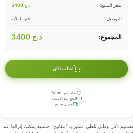
سعر المنتج:
د.ج
3400
التوصيل:
اختر الولاية
د.ج
3400
المجموع:
اطلب الآن
طلب آمن 100%
الدفع عند الاستلام
توصيل سريع
تصميم ذكي وقابل للطي: تتميز بـ “مفاتيح” خشبية يمكنك إنزالها عند