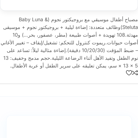
مصباح أطفال موسيقي مع بروجيكتور نجوم (Baby Luna &
Steluta)وظائف متعددة: إضاءة ليلية + بروجيكتور نجوم + موسيقى
مهدئة.108 تهويدة + أصوات طبيعة (مطر، عصفور، بحر…) و10
أصوات حيوانات.ريموت كنترول للتحكم: تشغيل/إيقاف – تغيير الأغاني
– ضبط المؤقت (10/20/30 دقيقة).إضاءة مثالية ليلاً: تساعد على
نوم الطفل وتفيد الأهل أثناء الرضاعة الليلية.حجم مدمج وخفيف: ‎13
× 13 × 5 سم، يمكن تعليقه على سرير الطفل أو عربة الأطفال.